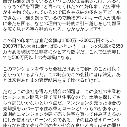
自分も猫を飼っているというこの女性営業さんは、入るな
りうちの猫を可愛いと言ってくれたので好印象。だが家中
が本や物であふれているので広さや収納の多さをアピール
できない、猫を飼っているので動物アレルギーの人が見学
に来たら困る、などの理由で一時的に引っ越しをして部屋
を広く見せる事を勧められる。なかなかシビアだ。
この日の印象では査定金額は1800万〜2000万円ぐらい、
2000万円の大台に乗れば良いという。ローンの残高が2550
万円ある現状では非常にシビアな数字だ。これでは売却し
ても500万円以上の売却損になる。
このマンションを作った会社だけあって物件のことは良く
分かっているようだ。この時点でこの会社にほぼ決定。あ
とは来週あたまの査定結果を見て比べるだけだ。
ただしこの会社を選んだ場合の問題は、この会社の主業務
はマンション開発と建て売り住宅なので、土地を探しても
らう訳にいかないという点だ。マンションを売った場合の
売却損をカバーする住み替えローンというものがあるが、
原則的にマンションや建て売り住宅を買って住み替えるの
にしか使えないローンなのである。その住み替えローンを
使うなら建て売り住宅の方が都合が良いと言えばその通り