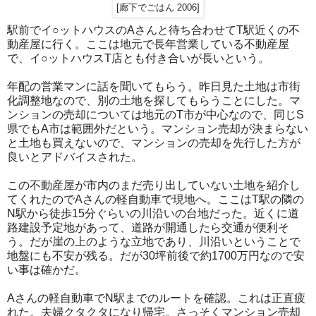
[廊下でごはん 2006]
駅前でイ○ットハウスのAさんと待ち合わせてT駅近くの不
動産屋に行く。ここは地元で長年営業している不動産屋
で、イ○ットハウスT店とも付き合いが長いという。
年配の営業マンに話を聞いてもらう。昨日見た土地は市街
化調整地なので、別の土地を探してもらうことにした。マ
ンションの売却については地元のT市が中心なので、同じS
県でもA市は範囲外だという。マンション売却が決まらない
と土地も買えないので、マンションの売却を先行した方が
良いとアドバイスされた。
この不動産屋が市内のまだ売り出していない土地を紹介し
てくれたのでAさんの軽自動車で現地へ。ここはT駅の隣の
N駅から徒歩15分ぐらいの川沿いの台地だった。近くに道
路建設予定地があって、道路が開通したら交通が便利そ
う。だが崖の上のような立地であり、川沿いということで
地盤にも不安が残る。だが30坪前後で約1700万円なので安
い事は確かだ。
Aさんの軽自動車でN駅までのルートを確認。これは正直疲
れた。夫婦クタクタになり帰宅。さっそくマンション売却