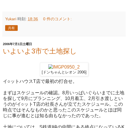
Yukari
時刻:
18:36
0 件のコメント:
共有
2006年7月1日土曜日
いよいよ3市で土地探し
[ドンちゃんとレオン 2006]
イ○ットハウスT店で最初の打合せ。
まずはスケジュールの確認。8月いっぱいぐらいまでに土地
を探して9月にプランニング、10月着工、2月引き渡しとい
うのがイ○ットT店の社長さんが立てたスケジュール。この
時点ではそんなものかと思ったこのスケジュールとほぼ同
じに事が進むとは知る由もなかったのであった。
土地については、S鉄道I線の中間にある終点になっているK