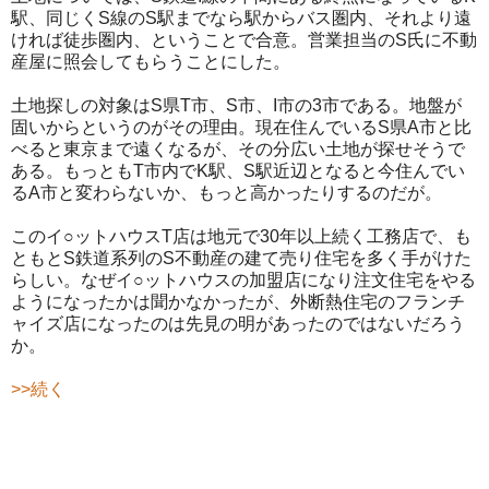
駅、同じくS線のS駅までなら駅からバス圏内、それより遠
ければ徒歩圏内、ということで合意。営業担当のS氏に不動
産屋に照会してもらうことにした。
土地探しの対象はS県T市、S市、I市の3市である。地盤が
固いからというのがその理由。現在住んでいるS県A市と比
べると東京まで遠くなるが、その分広い土地が探せそうで
ある。もっともT市内でK駅、S駅近辺となると今住んでい
るA市と変わらないか、もっと高かったりするのだが。
このイ○ットハウスT店は地元で30年以上続く工務店で、も
ともとS鉄道系列のS不動産の建て売り住宅を多く手がけた
らしい。なぜイ○ットハウスの加盟店になり注文住宅をやる
ようになったかは聞かなかったが、外断熱住宅のフランチ
ャイズ店になったのは先見の明があったのではないだろう
か。
>>続く