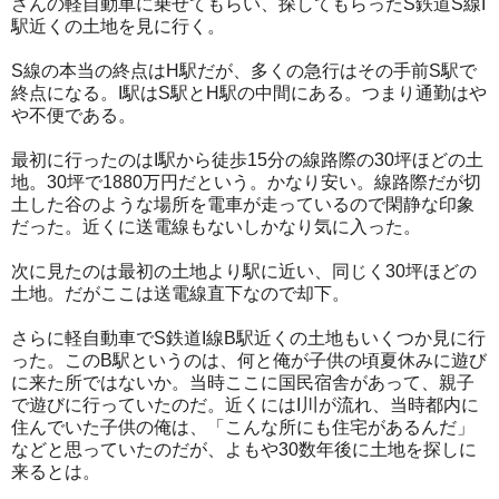
さんの軽自動車に乗せてもらい、探してもらったS鉄道S線I
駅近くの土地を見に行く。
S線の本当の終点はH駅だが、多くの急行はその手前S駅で
終点になる。I駅はS駅とH駅の中間にある。つまり通勤はや
や不便である。
最初に行ったのはI駅から徒歩15分の線路際の30坪ほどの土
地。30坪で1880万円だという。かなり安い。線路際だが切
土した谷のような場所を電車が走っているので閑静な印象
だった。近くに送電線もないしかなり気に入った。
次に見たのは最初の土地より駅に近い、同じく30坪ほどの
土地。だがここは送電線直下なので却下。
さらに軽自動車でS鉄道I線B駅近くの土地もいくつか見に行
った。このB駅というのは、何と俺が子供の頃夏休みに遊び
に来た所ではないか。当時ここに国民宿舎があって、親子
で遊びに行っていたのだ。近くにはI川が流れ、当時都内に
住んでいた子供の俺は、「こんな所にも住宅があるんだ」
などと思っていたのだが、よもや30数年後に土地を探しに
来るとは。