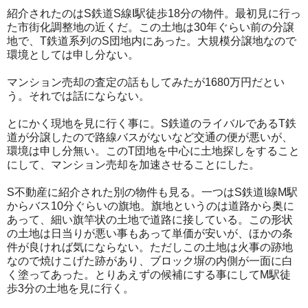
紹介されたのはS鉄道S線I駅徒歩18分の物件。最初見に行っ
た市街化調整地の近くだ。この土地は30年ぐらい前の分譲
地で、T鉄道系列のS団地内にあった。大規模分譲地なので
環境としては申し分ない。
マンション売却の査定の話もしてみたが1680万円だとい
う。それでは話にならない。
とにかく現地を見に行く事に。S鉄道のライバルであるT鉄
道が分譲したので路線バスがないなど交通の便が悪いが、
環境は申し分無い。このT団地を中心に土地探しをすること
にして、マンション売却を加速させることにした。
S不動産に紹介された別の物件も見る。一つはS鉄道I線M駅
からバス10分ぐらいの旗地。旗地というのは道路から奥に
あって、細い旗竿状の土地で道路に接している。この形状
の土地は日当りが悪い事もあって単価が安いが、ほかの条
件が良ければ気にならない。ただしこの土地は火事の跡地
なので焼けこげた跡があり、ブロック塀の内側が一面に白
く塗ってあった。とりあえずの候補にする事にしてM駅徒
歩3分の土地を見に行く。