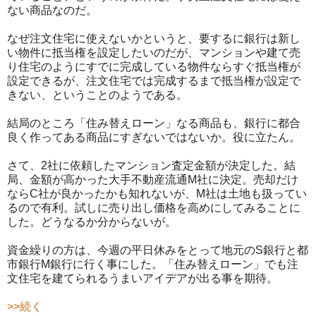
ない商品なのだ。
なぜ注文住宅に使えないかというと、要するに銀行は新し
い物件に抵当権を設定したいのだが、マンションや建て売
り住宅のようにすでに完成している物件ならすぐ抵当権が
設定できるが、注文住宅では完成するまで抵当権が設定で
きない、ということのようである。
結局のところ「住み替えローン」なる商品も、銀行に都合
良く作ってある商品にすぎないではないか。役に立たん。
さて、2社に依頼したマンション査定金額が決定した。結
局、金額が高かった大手不動産流通M社に決定。売却だけ
ならC社が良かったかも知れないが、M社は土地も扱ってい
るので有利。試しに売り出し価格を高めにしてみることに
した。どうなるか分からないが。
資金繰りの方は、今週の平日休みをとって地元のS銀行と都
市銀行M銀行に行く事にした。「住み替えローン」でも注
文住宅を建てられるうまいアイデアが出る事を期待。
>>続く