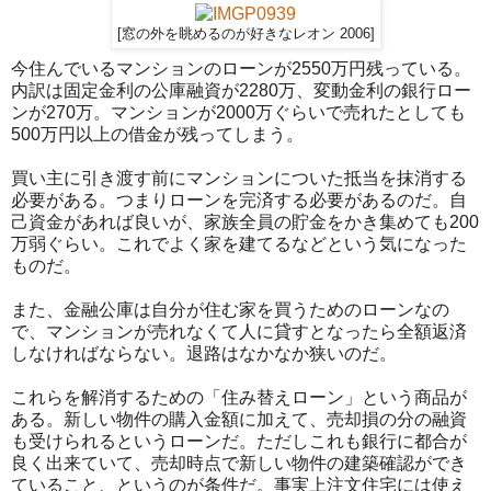
[窓の外を眺めるのが好きなレオン 2006]
今住んでいるマンションのローンが2550万円残っている。
内訳は固定金利の公庫融資が2280万、変動金利の銀行ロー
ンが270万。マンションが2000万ぐらいで売れたとしても
500万円以上の借金が残ってしまう。
買い主に引き渡す前にマンションについた抵当を抹消する
必要がある。つまりローンを完済する必要があるのだ。自
己資金があれば良いが、家族全員の貯金をかき集めても200
万弱ぐらい。これでよく家を建てるなどという気になった
ものだ。
また、金融公庫は自分が住む家を買うためのローンなの
で、マンションが売れなくて人に貸すとなったら全額返済
しなければならない。退路はなかなか狭いのだ。
これらを解消するための「住み替えローン」という商品が
ある。新しい物件の購入金額に加えて、売却損の分の融資
も受けられるというローンだ。ただしこれも銀行に都合が
良く出来ていて、売却時点で新しい物件の建築確認ができ
ていること、というのが条件だ。事実上注文住宅には使え