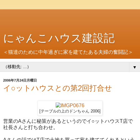
にゃんこハウス建設記
＜猫達のために中年過ぎに家を建てたある夫婦の奮闘記＞
▼
2006年7月24日月曜日
イ○ットハウスとの第2回打合せ
[テーブルの上のドンちゃん 2006]
営業のAさんに秘策があるというのでイ○ットハウスT店で
社長さんと打ち合わせ。
Aさんの話ではT店で土地を買って家を建ててくれるという