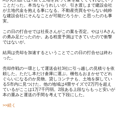
ことだった。本当ならうれしいが、引き渡しまで建設会社
が土地代金を抱える事になる。不動産売買をやらない純粋
な建設会社にそんなことが可能だろうか、と思ったのも事
実。
この日の打合せでは社長さんがこの案を否定。やはりAさん
の勇み足だったのか。ある程度予測はできていたので衝撃
ではないが。
結局は売却を加速するということでこの日の打合せは終わ
った。
売却作戦の一環として運送会社3社に引っ越しの見積りを依
頼した。ただし本だけ倉庫に運ぶ。梱包もおまかせでどれ
ぐらいになるのか見物。貸しコンテナも、土地を探してい
るS市内に見つけた。他の地域は4畳サイズで2万円を超え
ているがここは1万7千円弱。2段ある上段ならもっと安いが
本の重みと運送の手間を考えて下段にした。
>>続く